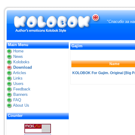
"
Спасибо за н
Main Menu
Gajim
Home
News
Koloboks
Name
Download
Articles
KOLOBOK For Gajim. Original [Big P
Links
Users
Feedback
Banners
FAQ
About Us
Counter