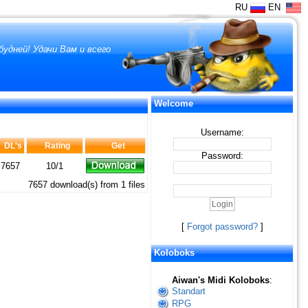
RU
EN
удней! Удачи Вам и всего
Welcome
Username:
DL's
Rating
Get
Password:
7657
10/1
7657 download(s) from 1 files
[
Forgot password?
]
Koloboks
Aiwan's Midi Koloboks
:
Standart
RPG