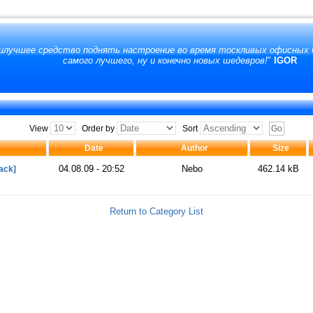
аилучшее средство поднять настроение во время тоскливых офисных б
самого лучшего, ну и конечно новых шедевров!
"
IGOR
View
Order by
Sort
Date
Author
Size
04.08.09 - 20:52
Nebo
462.14 kB
ack]
Return to Category List