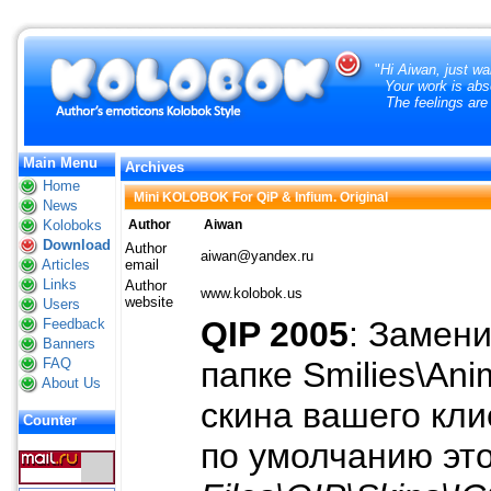
"
Hi Aiwan, just wa
Your work is abs
The feelings are
Main Menu
Archives
Home
Mini KOLOBOK For QiP & Infium. Original
News
Koloboks
Author
Aiwan
Download
Author
aiwan@yandex.ru
Articles
email
Links
Author
www.kolobok.us
website
Users
QIP 2005
: Замен
Feedback
Banners
FAQ
папке Smilies\An
About Us
скина вашего кли
Counter
по умолчанию это