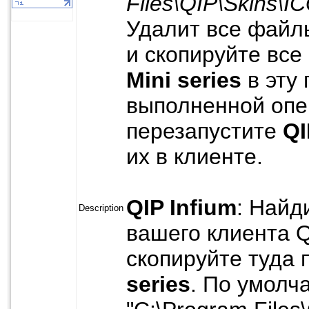
Files\QIP\Skins\I
Удалит все файл
и скопируйте все
Mini series
в эту 
выполненной опе
перезапустите
QI
их в клиенте.
QIP Infium
: Найд
Description
вашего клиента Q
скопируйте туда 
series
. По умолч